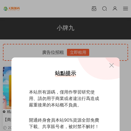
小牌九
廣告位招租
立即租用
站點提示
本站所有源碼，僅用作學習研究使
用、請勿用于商業或者違法行爲造成
嚴重後果的本站概不負責。
精品源碼
【商業源碼】創勝金牛互娛單牌
開通終身會員本站90%資源全部免費
九房卡+8人玩法
下載、共享賬号者，被封禁不解封！
2021-10-31
380