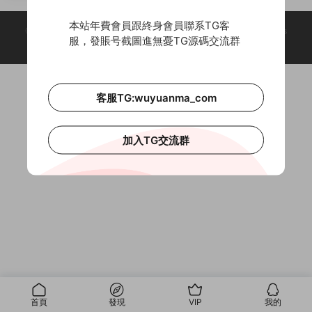
本站年費會員跟終身會員聯系TG客
© 2018-2026 Theme by -
無憂源碼
& Wuyuanma.Com Theme. All rights
服，發賬号截圖進無憂TG源碼交流群
reserved
客服TG:wuyuanma_com
加入TG交流群
首頁
發現
VIP
我的