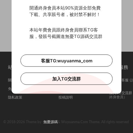
開通終身會員本站90%資源全部免費
下載、共享賬号者，被封禁不解封！
本站年費會員跟終身會員聯系TG客
服，發賬号截圖進無憂TG源碼交流群
客服TG:wuyuanma_com
站點簡介
站點導航
站點服務
加入TG交流群
關于我們
會員介紹
聯系TG客服
(
問在否)
免責申明
廣告合作
加入TG交流群
終身會員）
隐私政策
投稿說明
© 2018-2026 Theme by -
無憂源碼
& Wuyuanma.Com Theme. All rights reserved