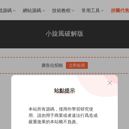
戲源碼
網站源碼
技術教程
常用工具
拼團代
小旋風破解版
廣告位招租
立即租用
站點提示
本站所有源碼，僅用作學習研究使
用、請勿用于商業或者違法行爲造成
嚴重後果的本站概不負責。