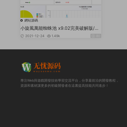
網站源碼
小旋風萬能蜘蛛池 x9.02完美破解版/站
長必備SEO/永久使用/帶教程
2021-12-24
1.49k
80
專注Web與遊戲開發技術學習交流平台，分享最前沿的開發教程，
資源和素材讓更多的初級開發者在這裏提高技能共同進步！