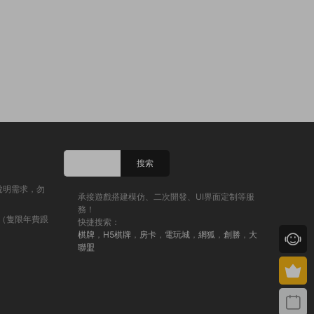
說明需求，勿
承接遊戲搭建模仿、二次開發、UI界面定制等服
務！
（隻限年費跟
快捷搜索：
棋牌
，
H5棋牌
，
房卡
，
電玩城
，
網狐
，
創勝
，
大
聯盟