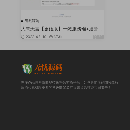
遊戲源碼
大鬧天宮【更始版】一鍵服務端+運營後
台+充值功能站+GM模式+微端+配置解
2022-03-10
1.73k
50
包打包工具+視頻教程
專注Web與遊戲開發技術學習交流平台，分享最前沿的開發教程，
資源和素材讓更多的初級開發者在這裏提高技能共同進步！