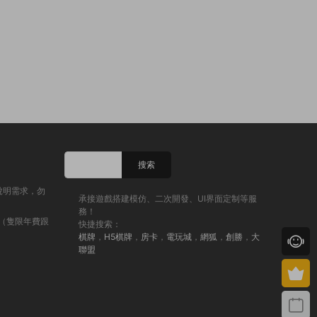
說明需求，勿
承接遊戲搭建模仿、二次開發、UI界面定制等服
務！
（隻限年費跟
快捷搜索：
棋牌
，
H5棋牌
，
房卡
，
電玩城
，
網狐
，
創勝
，
大
聯盟