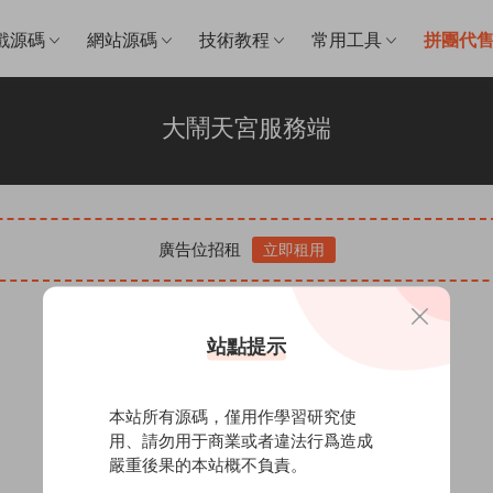
戲源碼
網站源碼
技術教程
常用工具
拼團代
大鬧天宮服務端
廣告位招租
立即租用
站點提示
本站所有源碼，僅用作學習研究使
用、請勿用于商業或者違法行爲造成
嚴重後果的本站概不負責。