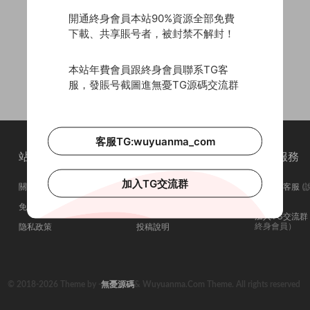
開通終身會員本站90%資源全部免費
下載、共享賬号者，被封禁不解封！
本站年費會員跟終身會員聯系TG客
服，發賬号截圖進無憂TG源碼交流群
客服TG:wuyuanma_com
站點簡介
站點導航
站點服務
加入TG交流群
關于我們
會員介紹
聯系TG客服
(
問在否)
免責申明
廣告合作
加入TG交流群
終身會員）
隐私政策
投稿說明
© 2018-2026 Theme by -
無憂源碼
& Wuyuanma.Com Theme. All rights reserved