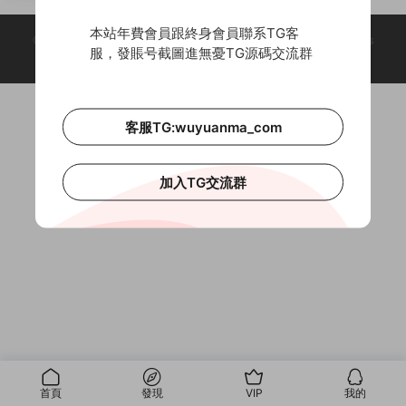
棋牌+搭建教程+操作教程
本站年費會員跟終身會員聯系TG客
© 2018-2026 Theme by -
無憂源碼
& Wuyuanma.Com Theme. All rights
服，發賬号截圖進無憂TG源碼交流群
reserved
客服TG:wuyuanma_com
加入TG交流群
首頁
發現
VIP
我的