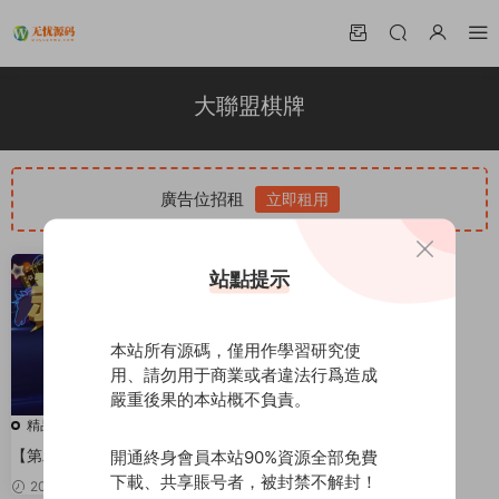
大聯盟棋牌
廣告位招租
立即租用
站點提示
本站所有源碼，僅用作學習研究使
用、請勿用于商業或者違法行爲造成
嚴重後果的本站概不負責。
精品源碼
【第二版阿裏雲鏡像帶機器人】
開通終身會員本站90%資源全部免費
新世界大聯盟俱樂部合夥人房卡
下載、共享賬号者，被封禁不解封！
2020-04-01
99