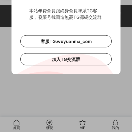
裝系統+稱号系統+修煉系統+多大
陸+充值後台+搭建教程
本站年費會員跟終身會員聯系TG客
© 2018-2026 Theme by -
無憂源碼
& Wuyuanma.Com Theme. All rights
服，發賬号截圖進無憂TG源碼交流群
reserved
客服TG:wuyuanma_com
加入TG交流群
首頁
發現
VIP
我的