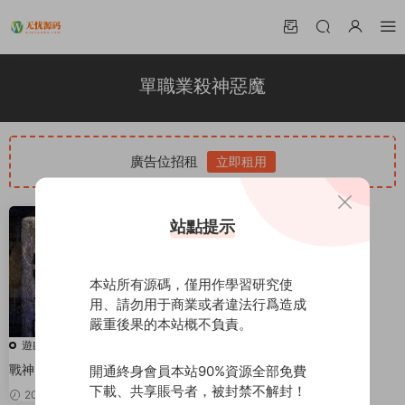
單職業殺神惡魔
廣告位招租
立即租用
站點提示
本站所有源碼，僅用作學習研究使
用、請勿用于商業或者違法行爲造成
嚴重後果的本站概不負責。
遊戲源碼
戰神引擎傳奇手遊【單職業殺神
開通終身會員本站90%資源全部免費
惡魔】2021整理半手工服務端+時
下載、共享賬号者，被封禁不解封！
2021-12-16
30