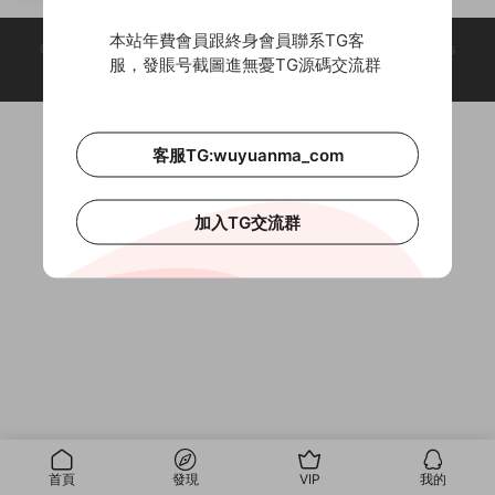
易經周易/占蔔
本站年費會員跟終身會員聯系TG客
© 2018-2026 Theme by -
無憂源碼
& Wuyuanma.Com Theme. All rights
服，發賬号截圖進無憂TG源碼交流群
reserved
客服TG:wuyuanma_com
加入TG交流群
首頁
發現
VIP
我的