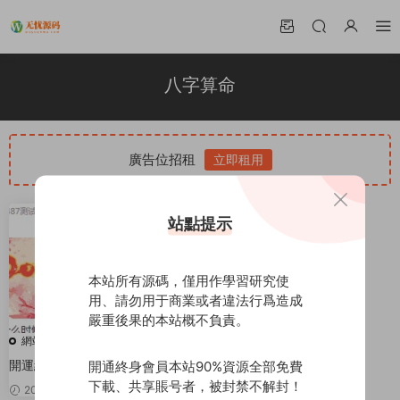
八字算命
廣告位招租
立即租用
站點提示
本站所有源碼，僅用作學習研究使
用、請勿用于商業或者違法行爲造成
嚴重後果的本站概不負責。
網站源碼
開運網運勢測算網站源碼，鼠年
開通終身會員本站90%資源全部免費
風水起名/八字算命/算财運姻緣/
下載、共享賬号者，被封禁不解封！
2020-03-30
20