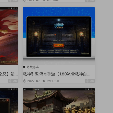
後台+安卓蘋果雙端
遊戲源碼
之怒】最
戰神引擎傳奇手遊【1.80冰雪戰神白
後台
豬】2022整理複古服務端+冰雪仙境
30
2022-07-20
1.39k
30
+雪域之城+冰雪仙島