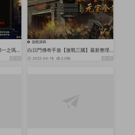
遊戲源碼
歸一之瑪法
白日門傳奇手遊【激戰三國】最新整理
務端+GM
Win系服務端+GM後台
30
2022-04-18
2.08k
30