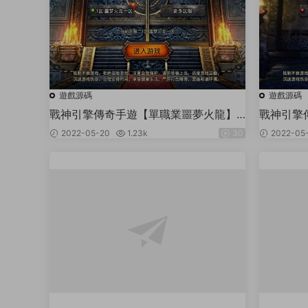
遊戲源碼
遊戲源碼
戰神引擎傳奇手遊【單職業噩夢火龍】2
戰神引擎
022整理Win半手工服務端+充值後台
複版】5
2022-05-20
1.23k
30
2022-05
後台