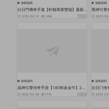
遊戲源碼
遊戲源碼
白日門傳奇手遊【軒轅商業雙端】最新
戰神引擎
WIN一鍵服務端+換皮UI+多套裝+新時
古】202
2022-04-14
1.49k
30
2022-04
裝+多地圖+架設教程+gm後台工具+内
秘境+寵
充跳轉
游戏源码
游戏源码
战神引擎传奇手游【1.80铁血金牛】202
白日门传
2整理Win半手工服务端+充值后台
22单职业
2022-03-26
1.17k
30
2022-03
脉+神器