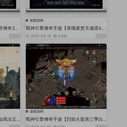
遊戲源碼
傳奇3k
戰神引擎傳奇手遊【單職業焚天魂環40
端+酷炫技
大陸免受權版】2023整理特色服務端
30
2023-03-19
3.94k
30
幸運大轉盤
+遠古九界+大陸穿梭+神界穿梭+最終篇
章
遊戲源碼
仙瑪法五
戰神引擎傳奇手遊【烈焰火龍第三季白
+多大陸
豬版】最新整理Win半手工服務端+充值
30
2022-07-29
1.54k
30