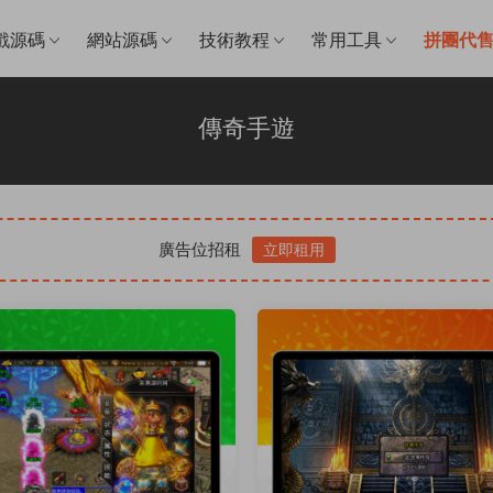
戲源碼
網站源碼
技術教程
常用工具
拼團代
傳奇手遊
廣告位招租
立即租用