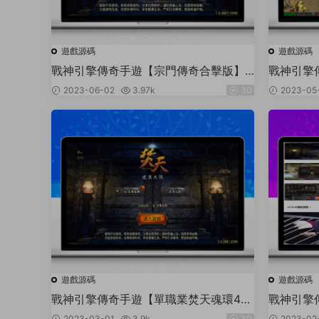
遊戲源碼
遊戲源碼
戰神引擎傳奇手遊【宗門傳奇合擊版】2
戰神引擎
023整理特色服務端+門派+雪域之巅
大陸二開
2023-06-02
3.97k
30
2023-05
+五行之力+地獄之門+詛咒之地
屍+魂骨
遊戲源碼
遊戲源碼
戰神引擎傳奇手遊【單職業焚天魂環40
戰神引擎
大陸免受權版】2023整理特色服務端
最新整理
2023-03-01
3.9k
30
2023-02