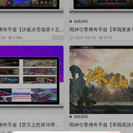
遊戲源碼
傳奇手遊【伏羲冰雪魂環十五
戰神引擎傳奇手遊【單職業蒼穹
版】2023整理特色服務端+鞭
定制版】2023整理特色服務
-30
3.86k
30
2023-05-30
3.71k
+神力+魂環+轉生
能+神裝+切割+時裝+轉生+
遊戲源碼
傳奇手遊【焚天之怒第16季】
戰神引擎傳奇手遊【單職業誅
Win半手工服務端+充值後台
大陸】2022整理特色服務端
-15
3.51k
30
2022-08-21
1.48k