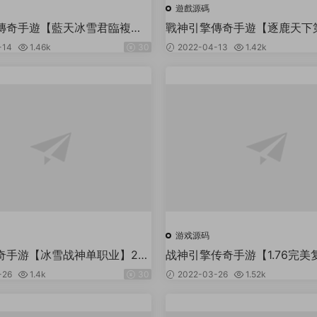
遊戲源碼
傳奇手遊【藍天冰雪君臨複
戰神引擎傳奇手遊【逐鹿天下
2整理服務端+情懷BOSS+神龍
開修複版】2022整理特色服
-14
1.46k
30
2022-04-13
1.42k
物大師+充值後台
遺址+雪原遺址+道館密道
游戏源码
奇手游【冰雪战神单职业】20
战神引擎传奇手游【1.76完美
Win一键即玩服务端+时装+龙
2022整理Win半手工服务端
-26
1.4k
30
2022-03-26
1.52k
+宝物+GM后台
+安卓苹果双端