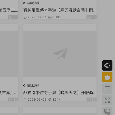
遊戲源碼
第五季二
戰神引擎傳奇手遊【寒刀沉默白豬】耐
務端+諾瑪
玩商業win端-安卓蘋果雙端-架設教程-
30
2022-03-27
1.68k
30
網頁gm工具後台
游戏源码
复古赤月】
战神引擎传奇手游【暗黑火龙】开服商
+充值后台
业win服务端+安卓客户端
30
2022-03-05
1.54k
30