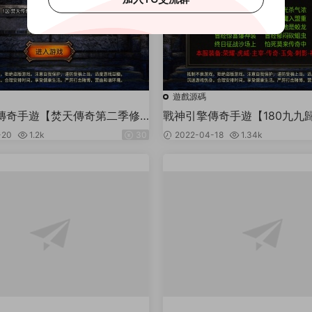
遊戲源碼
傳奇手遊【焚天傳奇第二季修
戰神引擎傳奇手遊【180九九
月整理Win半手工服務端+充值
歸來】最新整理Win半手工服
-20
1.2k
30
2022-04-18
1.34k
授權後台+安卓蘋果雙端