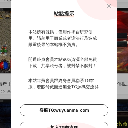
+多裝備+轉生
站點提示
本站所有源碼，僅用作學習研究使
用、請勿用于商業或者違法行爲造成
嚴重後果的本站概不負責。
開通終身會員本站90%資源全部免費
下載、共享賬号者，被封禁不解封！
遊戲源碼
本站年費會員跟終身會員聯系TG客
傳奇手遊【九一炎龍九大陸白
白日門傳奇手遊【單職業傳世
服，發賬号截圖進無憂TG源碼交流群
新整理Win半手工服務端+充值
新整理Win半手工服務端+GM
-29
1.26k
30
2022-07-22
1.21k
卓蘋果雙端
客服TG:wuyuanma_com
加入TG交流群