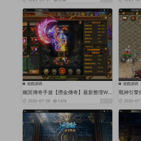
+遠古九界+大陸穿梭+神界穿梭+最終篇
章
遊戲源碼
遊戲源碼
幽冥傳奇手遊【撈金傳奇】最新整理Win
戰神引擎
半手工服務端+GM後台+運營後台
豬版】最
2022-07-29
1.41k
30
2022-07
後台+安