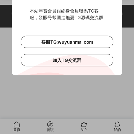
封裝/企業簽名/蘋果簽名
簽名/内側分發/一件封裝
本站年費會員跟終身會員聯系TG客
© 2018-2026 Theme by -
無憂源碼
& Wuyuanma.Com Theme. All rights
服，發賬号截圖進無憂TG源碼交流群
reserved
客服TG:wuyuanma_com
加入TG交流群
首頁
發現
VIP
我的