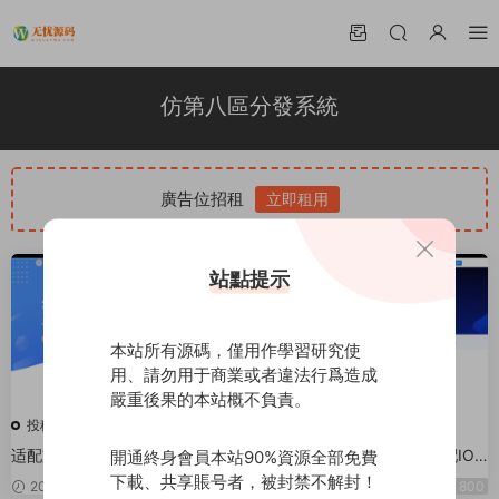
仿第八區分發系統
廣告位招租
立即租用
站點提示
本站所有源碼，僅用作學習研究使
用、請勿用于商業或者違法行爲造成
嚴重後果的本站概不負責。
投稿代售
投稿代售
适配支持ios15.2/仿第八區APP分
知舟版仿第八區分發系統适配IOS
開通終身會員本站90%資源全部免費
發系統源碼/H5一鍵封裝/ios免簽
15/APP分發系統/超級簽名/企業
下載、共享賬号者，被封禁不解封！
2022-02-08
1200
2021-12-20
800