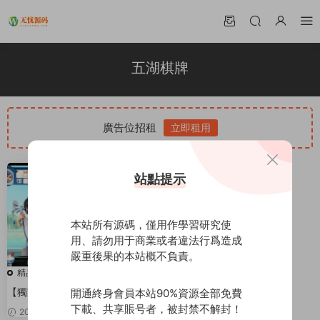
五湖棋牌
廣告位招租
立即租用
站點提示
本站所有源碼，僅用作學習研究使
用、請勿用于商業或者違法行爲造成
嚴重後果的本站概不負責。
精品源碼
【獨家首發】最新更新量推五湖
開通終身會員本站90%資源全部免費
版第二代版本，完整組件+已測試
下載、共享賬号者，被封禁不解封！
2020-04-01
380