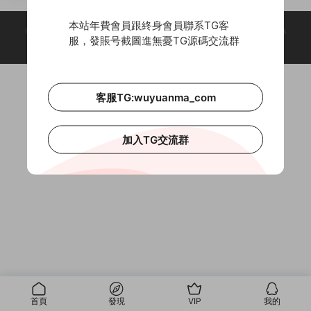
完整搭建+代理正常
本站年費會員跟終身會員聯系TG客
© 2018-2026 Theme by -
無憂源碼
& Wuyuanma.Com Theme. All rights
服，發賬号截圖進無憂TG源碼交流群
reserved
客服TG:wuyuanma_com
加入TG交流群
首頁
發現
VIP
我的