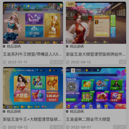
VIP
精品源碼
精品源碼
五遊系列牛王聯盟/帶機器人/UI解
新版五遊大聯盟運營版棋牌組件
密工具/搭建教程
UI美觀大方
VIP
2023-01-11
380
2022-09-12
精品源碼
精品源碼
新版五遊牛王+大聯盟運營版棋牌
五遊盛興二開金币大聯盟
組件 UI美觀大方
2022-09-12
380
2022-09-01
280