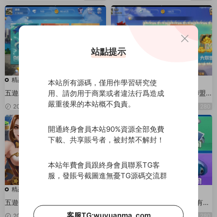
站點提示
精品源碼
精品源碼
本站所有源碼，僅用作學習研究使
用、請勿用于商業或者違法行爲造成
五遊二開新UI3.0|房卡金币雙模式
五遊二開金币房卡雙模式大聯盟2.
大聯盟+機器人
0 帶機器人
嚴重後果的本站概不負責。
2022-08-06
380
2022-08-06
280
開通終身會員本站90%資源全部免費
下載、共享賬号者，被封禁不解封！
本站年費會員跟終身會員聯系TG客
服，發賬号截圖進無憂TG源碼交流群
精品源碼
精品源碼
五遊金币大聯盟V2.0
五遊聯盟新UI 第二套 裏面還有一
套牛王ui
客服TG:wuyuanma_com
2022-04-23
280
2022-03-03
280