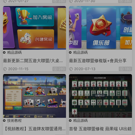
2021-01-27
380
2020-11-30
380
精品源碼
精品源碼
最新更新二開五遊大聯盟/大桌子/
最新五遊聯盟修複版+會員分享
帶導航分類/帶機器人
2020-11-15
280
2020-07-13
180
技術教程
精品源碼
【視頻教程】五遊牌友聯盟通用
首發 五遊聯盟修複 蘋果端 UI出錯
搭建教程+兩個版本熱更新替換