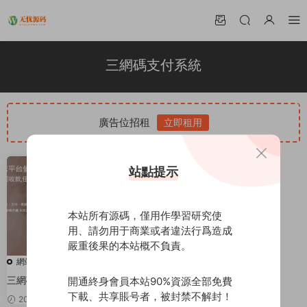
三網碼支付系統
廣告位招租
立即租用
站點提示
本站所有源碼，僅用作學習研究使
用、請勿用于商業或者違法行爲造成
嚴重後果的本站概不負責。
網站源碼
三網碼支付系統源碼/三網免挂/有
開通終身會員本站90%資源全部免費
PC軟件/有雲端源碼
下載、共享賬号者，被封禁不解封！
2021-12-16
80