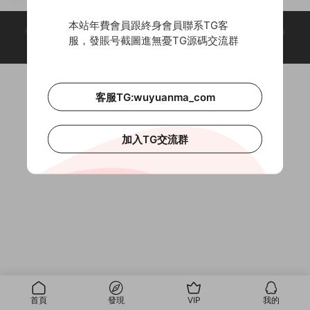
本站年費會員跟終身會員聯系TG客
© 2018-2026 Theme by -
無憂源碼
& Wuyuanma.Com Theme. All rights
服，發賬号截圖進無憂TG源碼交流群
reserved
客服TG:wuyuanma_com
加入TG交流群
首頁
發現
VIP
我的