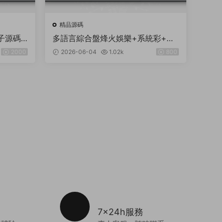
精品源碼
子源碼/
多語言綜合盤烽火娛樂+系統彩+活
G遊戲系
動返水+聊天室28遊戲+IM即時通訊
2000
2026-06-04
1.02k
800
無需買分
+合買跟單
7x24h服務