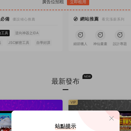
廣告位招租
立即租用
戲必備
網站推薦
優設傾心推薦
看完漲薪系列
向工具
逆向神器之IDA
具
JSC解密工具
自學好課
頻剪輯
Lr教程
手繪教程
細節獵人
神仙畫畫
設計專題
0
Sketch
免費字體
NEW
最新發布
VIP
站點提示