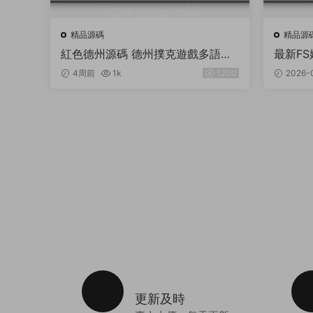
精品源碼
精品源
紅色德州源碼 德州撲克遊戲多語言
最新FS
版/Unity+JAVA版APP雙端源碼/中
獨立站
4周前
1k
1200
2026-
英繁三語言+帶控+帶彩池持倉/完美
運行
更新及時