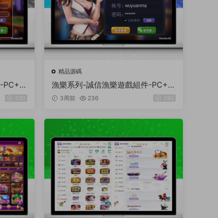
精品源碼
PC+安
漁樂系列-誠信漁樂遊戲組件-PC+安
卓+蘋果3端
380
3周前
236
380