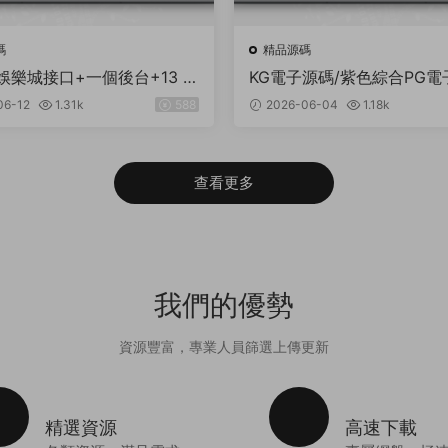
碼
精品源碼
娛樂城接口+一個後台+13 套
KG電子源碼/紫色綜合PG電
+帶本地彩+一鍵搭建腳本
老虎機源碼/電玩城源碼/P
06-12
1.31k
588
2026-06-04
1.18k
統源碼/棋牌捕魚無需接口
查看更多
我們的優勢
資源豐富，專業人員篩選上傳更新
精選資源
高速下載