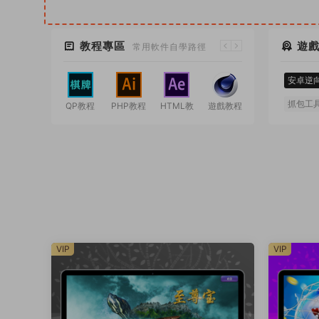
教程專區
遊
常用軟件自學路徑
安卓逆
抓包工
QP教程
PHP教程
HTML教
遊戲教程
Sketch
視
程
PS 202
VIP
VIP