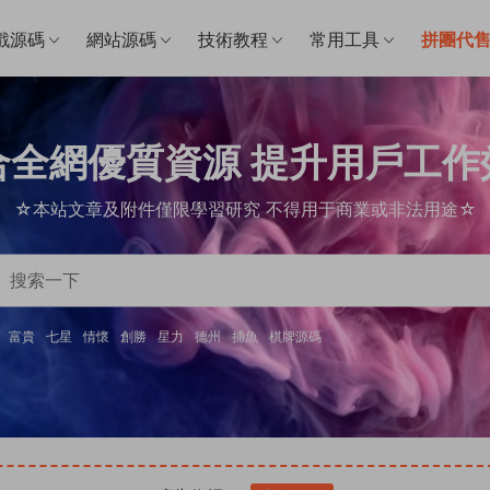
戲源碼
網站源碼
技術教程
常用工具
拼團代
合全網優質資源 提升用戶工作
☆本站文章及附件僅限學習研究 不得用于商業或非法用途☆
富貴
七星
情懷
創勝
星力
德州
捕魚
棋牌源碼