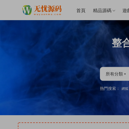
首頁
精品源碼
遊
整
所有分類
熱門搜索：
網狐