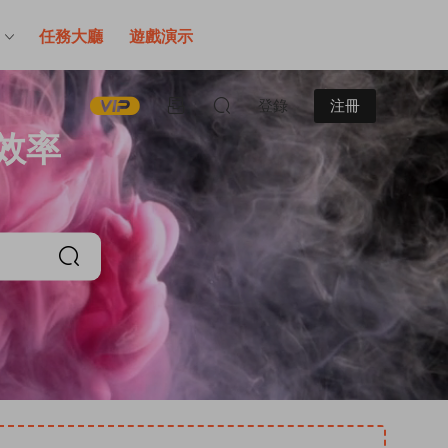
售
任務大廳
遊戲演示
登錄
注冊
效率