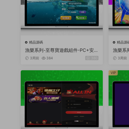
精品源碼
精品源
漁樂系列-至尊寶遊戲組件-PC+安卓
漁樂系
+蘋果3端
卓+蘋
3周前
384
380
3周前
VIP