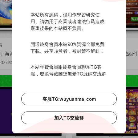
本站所有源碼，僅用作學習研究使
用、請勿用于商業或者違法行爲造成
嚴重後果的本站概不負責。
開通終身會員本站90%資源全部免費
碼
精品源碼
下載、共享賬号者，被封禁不解封！
列-海洋娛樂遊戲組件-PC+安
漁樂系列-鼎豐娛樂遊戲組件-
果3端
卓+蘋果3端
282
380
3周前
278
本站年費會員跟終身會員聯系TG客
服，發賬号截圖進無憂TG源碼交流群
客服TG:wuyuanma_com
加入TG交流群