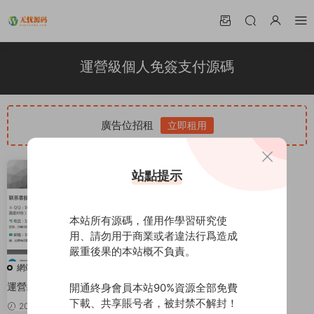
運營級個人免簽支付源碼
廣告位招租
立即租用
站點提示
本站所有源碼，僅用作學習研究使
用、請勿用于商業或者違法行爲造成
嚴重後果的本站概不負責。
網站源碼
運營級個人免簽支付源碼 帶有服
開通終身會員本站90%資源全部免費
務監控模塊強大後台功能全面
下載、共享賬号者，被封禁不解封！
2021-12-09
100