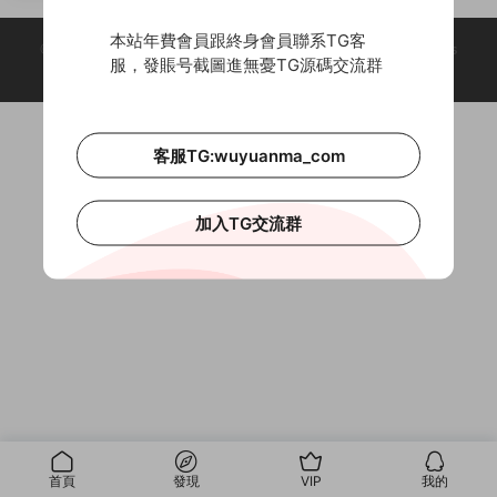
本站年費會員跟終身會員聯系TG客
© 2018-2026 Theme by -
無憂源碼
& Wuyuanma.Com Theme. All rights
服，發賬号截圖進無憂TG源碼交流群
reserved
客服TG:wuyuanma_com
加入TG交流群
首頁
發現
VIP
我的