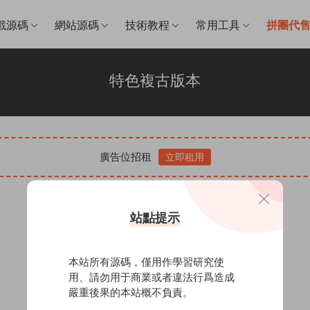
戲源碼
網站源碼
技術教程
常用工具
拼團代
特色複古版本
廣告位招租
立即租用
站點提示
本站所有源碼，僅用作學習研究使
用、請勿用于商業或者違法行爲造成
嚴重後果的本站概不負責。