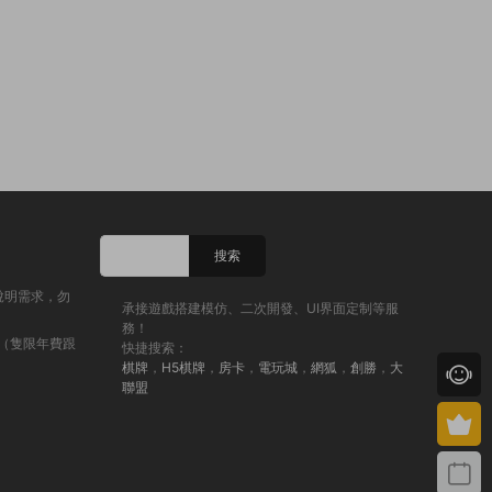
說明需求，勿
承接遊戲搭建模仿、二次開發、UI界面定制等服
務！
（隻限年費跟
快捷搜索：
棋牌
，
H5棋牌
，
房卡
，
電玩城
，
網狐
，
創勝
，
大
聯盟