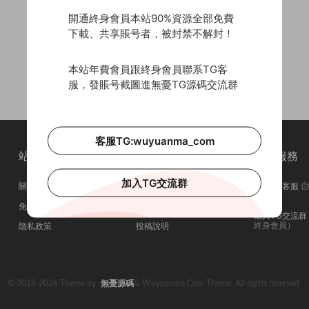
開通終身會員本站90%資源全部免費
下載、共享賬号者，被封禁不解封！
本站年費會員跟終身會員聯系TG客
服，發賬号截圖進無憂TG源碼交流群
客服TG:wuyuanma_com
站點簡介
站點導航
站點服務
加入TG交流群
關于我們
會員介紹
聯系TG客服
(
問在否)
免責申明
廣告合作
加入TG交流群
終身會員）
隐私政策
投稿說明
© 2018-2026 Theme by -
無憂源碼
& Wuyuanma.Com Theme. All rights reserved