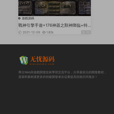
遊戲源碼
戰神引擎手遊+176神器之獸神降臨+特
色複古版本+安卓蘋果雙端+架設教程
2021-12-09
1.82k
50
專注Web與遊戲開發技術學習交流平台，分享最前沿的開發教程，
資源和素材讓更多的初級開發者在這裏提高技能共同進步！