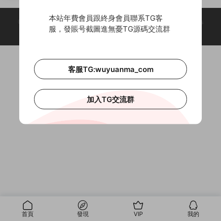
本站年費會員跟終身會員聯系TG客
© 2018-2026 Theme by -
無憂源碼
& Wuyuanma.Com Theme. All rights
服，發賬号截圖進無憂TG源碼交流群
reserved
客服TG:wuyuanma_com
加入TG交流群
首頁
發現
VIP
我的