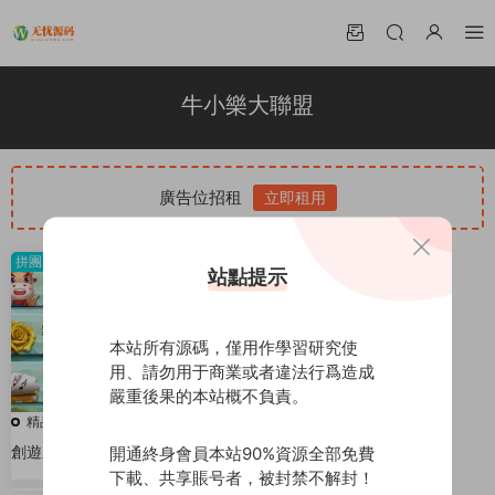
牛小樂大聯盟
廣告位招租
立即租用
拼團
站點提示
本站所有源碼，僅用作學習研究使
用、請勿用于商業或者違法行爲造成
嚴重後果的本站概不負責。
精品源碼
創遊系列牛小樂大聯盟帶機器人
開通終身會員本站90%資源全部免費
下載、共享賬号者，被封禁不解封！
200
0%