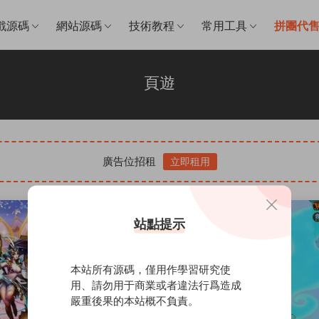
戲源碼
網站源碼
技術教程
常用工具
拼團代
頁遊
廣告位招租
立即租用
站點提示
本站所有源碼，僅用作學習研究使
用、請勿用于商業或者違法行爲造成
嚴重後果的本站概不負責。