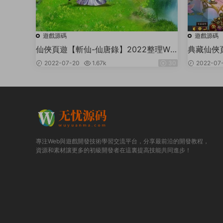
遊戲源碼
遊戲源碼
仙俠頁遊【斬仙-仙唐錄】2022整理Win
典藏仙俠頁
單機一鍵即玩服務端+GM工具
理Win
2022-07-20
1.67k
30
2022-07
專注Web與遊戲開發技術學習交流平台，分享最前沿的開發教程，
資源和素材讓更多的初級開發者在這裏提高技能共同進步！