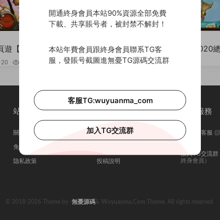
開通終身會員本站90%資源全部免費
下載、共享賬号者，被封禁不解封！
遊戲源碼
遊【弑仙OL-天乾】2022整
三國頁遊【萌将三國】2020
本站年費會員跟終身會員聯系TG客
單機一鍵即玩服務端+GM工具
一鍵即玩服務端+視頻教程
服，發賬号截圖進無憂TG源碼交流群
-20
1.39k
30
2020-03-05
3.27k
客服TG:wuyuanma_com
站點簡介
站點導航
站點服務
加入TG交流群
關于我們
會員介紹
聯系TG客服
(
問在否)
免責申明
廣告合作
加入TG交流群
終身會員）
隐私政策
投稿說明
© 2018-2026 Theme by -
無憂源碼
& Wuyuanma.Com Theme. All rights reserved