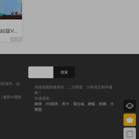
總結版VM
50
說明需求，勿
承接遊戲搭建模仿、二次開發、UI界面定制等服
務！
（隻限年費跟
快捷搜索：
棋牌
，
H5棋牌
，
房卡
，
電玩城
，
網狐
，
創勝
，
大
聯盟