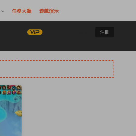
售
任務大廳
遊戲演示
登錄
注冊