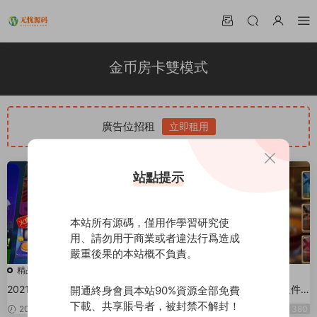
金币房卡雙模式
廣告位招租
立即租用
站點提示
本站所有源碼，僅用作學習研究使
用、請勿用于商業或者違法行爲造成
嚴重後果的本站概不負責。
精品源碼
精品源碼
2021更新陌陌麒麟娛樂棋牌修複
【福利源碼】最新微局娛樂組件
開通終身會員本站90%資源全部免費
版+金币房卡雙模式+雙端APP俱
秒殺牛大亨牛友彙戰鬥牛 金币房
下載、共享賬号者，被封禁不解封！
2021-10-27
280
2020-03-30
380