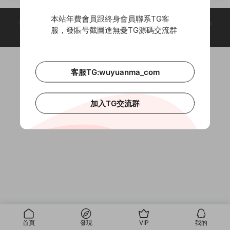
樂部+全民推廣
卡雙模式+機器人對戰
本站年費會員跟終身會員聯系TG客
© 2018-2026 Theme by -
無憂源碼
& Wuyuanma.Com Theme. All rights
服，發賬号截圖進無憂TG源碼交流群
reserved
客服TG:wuyuanma_com
加入TG交流群
首頁
發現
VIP
我的