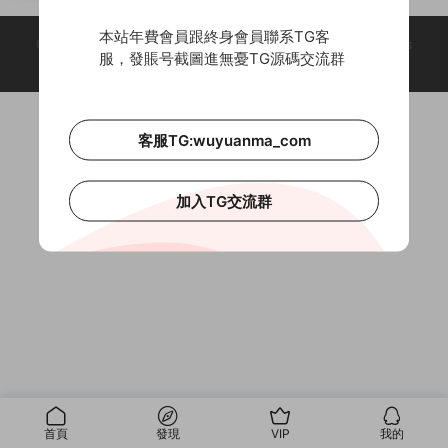
本站年費會員跟終身會員聯系TG客
© 2018-2026 Theme by -
無憂源碼
& Wuyuanma.Com Theme. All rights
服，發賬号截圖進無憂TG源碼交流群
reserved
客服TG:wuyuanma_com
加入TG交流群
首頁
發現
VIP
我的