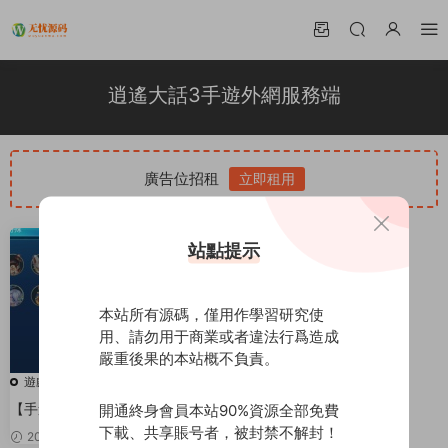
逍遙大話3手遊外網服務端
廣告位招租
立即租用
站點提示
本站所有源碼，僅用作學習研究使
用、請勿用于商業或者違法行爲造成
嚴重後果的本站概不負責。
遊戲源碼
【手遊源碼】逍遙大話3手遊外網
開通終身會員本站90%資源全部免費
服務端+詳細教程
下載、共享賬号者，被封禁不解封！
2020-04-08
50