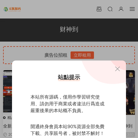
财神到
廣告位招租
立即租用
站點提示
本站所有源碼，僅用作學習研究使
用、請勿用于商業或者違法行爲造成
嚴重後果的本站概不負責。
精品源碼
精品源碼
全新版萬盈财神到與心跳H5源碼-
最新更新微星二開新葡京/财神到
開通終身會員本站90%資源全部免費
吸金利器+已接支付+搭建教程
下載、共享賬号者，被封禁不解封！
2021-12-06
380
2021-01-29
380