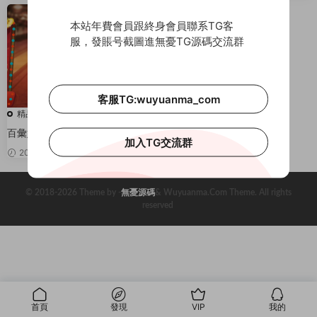
本站年費會員跟終身會員聯系TG客
服，發賬号截圖進無憂TG源碼交流群
客服TG:wuyuanma_com
精品源碼
百彙娛樂整理版本 帶财神到 數據
加入TG交流群
庫 網站 服務端 安卓蘋果 客戶端
2020-04-09
180
© 2018-2026 Theme by -
無憂源碼
& Wuyuanma.Com Theme. All rights
reserved
首頁
發現
VIP
我的