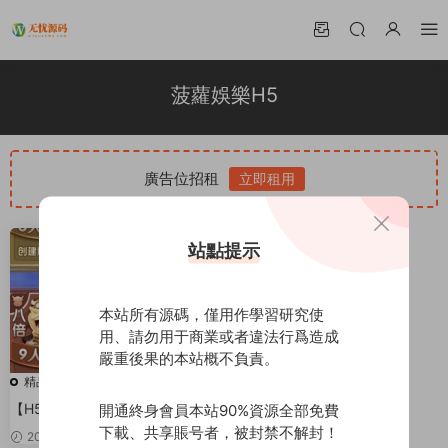
菠蘿娛樂H5
廣告位招租
立即租用
站點提示
本站所有源碼，僅用作學習研究使
用、請勿用于商業或者違法行爲造成
嚴重後果的本站概不負責。
精品源碼
【H5棋牌】兩套菠蘿娛樂H5大聯
開通終身會員本站90%資源全部免費
盟俱樂部全遊戲源碼+完美運營
下載、共享賬号者，被封禁不解封！
2020-04-01
99