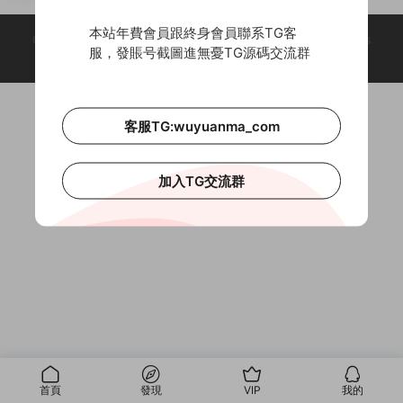
+完整數據+教程
本站年費會員跟終身會員聯系TG客
© 2018-2026 Theme by -
無憂源碼
& Wuyuanma.Com Theme. All rights
服，發賬号截圖進無憂TG源碼交流群
reserved
客服TG:wuyuanma_com
加入TG交流群
首頁
發現
VIP
我的