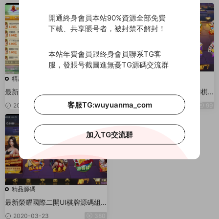
開通終身會員本站90%資源全部免費
下載、共享賬号者，被封禁不解封！
本站年費會員跟終身會員聯系TG客
服，發賬号截圖進無憂TG源碼交流群
精品源碼
技術教程
最新更新網狐榮耀二開百樂門app
【視頻】最新榮耀國際二開UI棋
棋牌遊戲 完整源碼下載 雙端APP
牌源碼組件，安卓蘋果雙端+完整
客服TG:wuyuanma_com
2020-03-25
380
2020-03-23
99
+完美運營級源碼組件
數據+服務端+網站
加入TG交流群
精品源碼
最新榮耀國際二開UI棋牌源碼組
件，安卓蘋果雙端+完整數據+服
2020-03-23
380