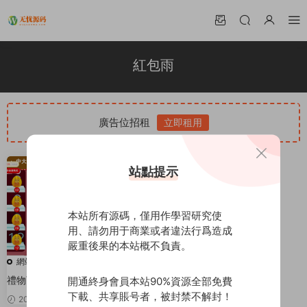
紅包雨
廣告位招租
立即租用
站點提示
本站所有源碼，僅用作學習研究使
用、請勿用于商業或者違法行爲造成
嚴重後果的本站概不負責。
網站源碼
禮物盲盒砸金蛋/紅包雨/全修複版
開通終身會員本站90%資源全部免費
本/自帶積分商城支付及登陸均已
下載、共享賬号者，被封禁不解封！
2022-03-12
99