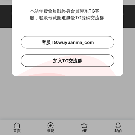
對接/帶視頻搭建教程
本站年費會員跟終身會員聯系TG客
© 2018-2026 Theme by -
無憂源碼
& Wuyuanma.Com Theme. All rights
服，發賬号截圖進無憂TG源碼交流群
reserved
客服TG:wuyuanma_com
加入TG交流群
首頁
發現
VIP
我的