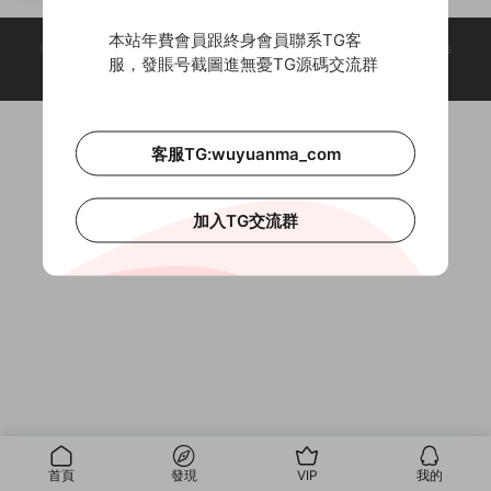
+外網教程
本站年費會員跟終身會員聯系TG客
© 2018-2026 Theme by -
無憂源碼
& Wuyuanma.Com Theme. All rights
服，發賬号截圖進無憂TG源碼交流群
reserved
客服TG:wuyuanma_com
加入TG交流群
首頁
發現
VIP
我的