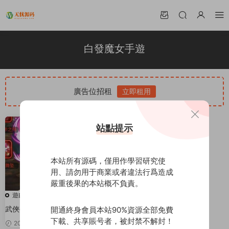
白發魔女手遊
廣告位招租
立即租用
站點提示
本站所有源碼，僅用作學習研究使
用、請勿用于商業或者違法行爲造成
嚴重後果的本站概不負責。
遊戲源碼
武俠手遊【白發魔女傳奇】2020
開通終身會員本站90%資源全部免費
總結版一鍵即玩服務端+GM後台
下載、共享賬号者，被封禁不解封！
2020-03-28
50