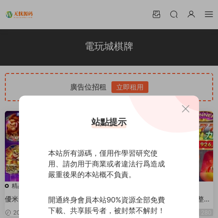
電玩城棋牌
廣告位招租
立即租用
站點提示
本站所有源碼，僅用作學習研究使
用、請勿用于商業或者違法行爲造成
嚴重後果的本站概不負責。
精品源碼
精品源碼
優米H5電玩城組件/多語言/帶84
網狐850迪拜娛樂電玩城+完整可
開通終身會員本站90%資源全部免費
個遊戲/後台帶控+文本教程
用破授權+腳本+雙端齊全
下載、共享賬号者，被封禁不解封！
2022-08-02
380
2021-11-02
280