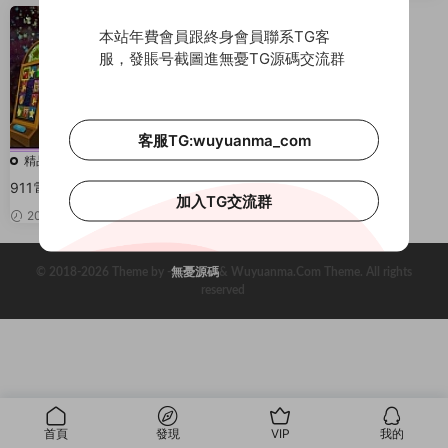
本站年費會員跟終身會員聯系TG客
服，發賬号截圖進無憂TG源碼交流群
客服TG:wuyuanma_com
精品源碼
911電玩城棋牌遊戲8899升級版
加入TG交流群
營版
2020-04-02
380
© 2018-2026 Theme by -
無憂源碼
& Wuyuanma.Com Theme. All rights
reserved
首頁
發現
VIP
我的