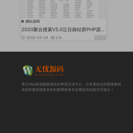
網站源碼
2020聚合搜索V5.0泛目錄站群PHP源碼
帶視頻安裝教程
2020-03-24
2.1k
30
專注Web與遊戲開發技術學習交流平台，分享最前沿的開發教程，
資源和素材讓更多的初級開發者在這裏提高技能共同進步！