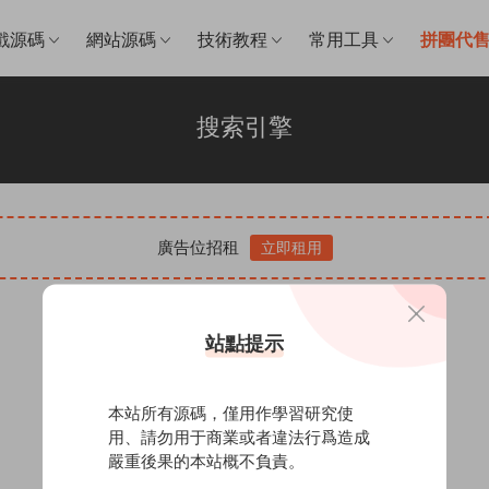
戲源碼
網站源碼
技術教程
常用工具
拼團代
搜索引擎
廣告位招租
立即租用
站點提示
本站所有源碼，僅用作學習研究使
用、請勿用于商業或者違法行爲造成
嚴重後果的本站概不負責。