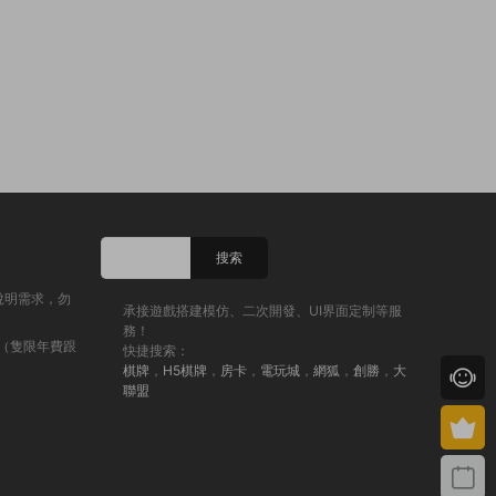
說明需求，勿
承接遊戲搭建模仿、二次開發、UI界面定制等服
務！
（隻限年費跟
快捷搜索：
棋牌
，
H5棋牌
，
房卡
，
電玩城
，
網狐
，
創勝
，
大
聯盟