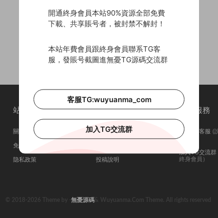
開通終身會員本站90%資源全部免費
下載、共享賬号者，被封禁不解封！
本站年費會員跟終身會員聯系TG客
服，發賬号截圖進無憂TG源碼交流群
客服TG:wuyuanma_com
站點簡介
站點導航
站點服務
加入TG交流群
關于我們
會員介紹
聯系TG客服
(
問在否)
免責申明
廣告合作
加入TG交流群
終身會員）
隐私政策
投稿說明
© 2018-2026 Theme by -
無憂源碼
& Wuyuanma.Com Theme. All rights reserved