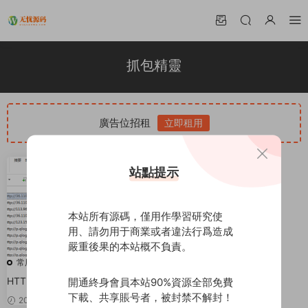
抓包精靈
廣告位招租
立即租用
站點提示
本站所有源碼，僅用作學習研究使
用、請勿用于商業或者違法行爲造成
嚴重後果的本站概不負責。
常用工具
HTTP Debugger Professional進
開通終身會員本站90%資源全部免費
程抓包工具 v9.10 漢化破解注冊
下載、共享賬号者，被封禁不解封！
2020-03-29
99