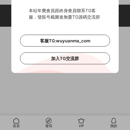
版
本站年費會員跟終身會員聯系TG客
© 2018-2026 Theme by -
無憂源碼
& Wuyuanma.Com Theme. All rights
服，發賬号截圖進無憂TG源碼交流群
reserved
客服TG:wuyuanma_com
加入TG交流群
首頁
發現
VIP
我的