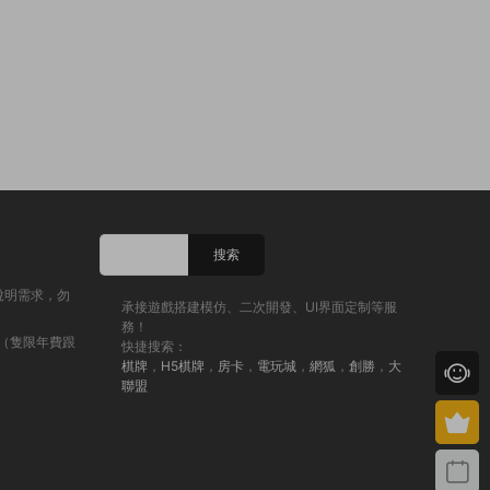
說明需求，勿
承接遊戲搭建模仿、二次開發、UI界面定制等服
務！
（隻限年費跟
快捷搜索：
棋牌
，
H5棋牌
，
房卡
，
電玩城
，
網狐
，
創勝
，
大
聯盟