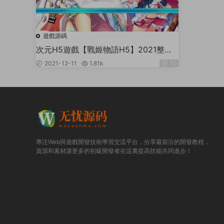
遊戲源碼
次元H5遊戲【戰姬物語H5】2021整理L
inux手工服務端+GM後台+詳細教程
2021-12-11
1.81k
50
專注Web與遊戲開發技術學習交流平台，分享最前沿的開發教程，
資源和素材讓更多的初級開發者在這裏提高技能共同進步！