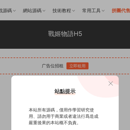
戲源碼
網站源碼
技術教程
常用工具
拼團代
戰姬物語H5
广告位招租
立即租用
站點提示
本站所有源碼，僅用作學習研究使
用、請勿用于商業或者違法行爲造成
嚴重後果的本站概不負責。