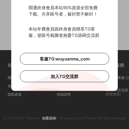
開通終身會員本站90%資源全部免費
下載、共享賬号者，被封禁不解封！
本站年費會員跟終身會員聯系TG客
服，發賬号截圖進無憂TG源碼交流群
客服TG:wuyuanma_com
站點簡介
站點導航
站點服務
加入TG交流群
關于我們
會員介紹
聯系TG客服
(
問在否)
免責申明
廣告合作
加入TG交流群
終身會員）
隐私政策
投稿說明
© 2018-2026 Theme by -
無憂源碼
& Wuyuanma.Com Theme. All rights reserved