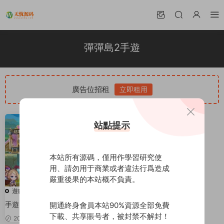
彈彈島2手遊
廣告位招租
立即租用
站點提示
本站所有源碼，僅用作學習研究使
用、請勿用于商業或者違法行爲造成
嚴重後果的本站概不負責。
遊戲源碼
手遊【彈彈島2】VM一鍵即玩服
開通終身會員本站90%資源全部免費
務端+GM後台+視頻教程
下載、共享賬号者，被封禁不解封！
2020-03-29
50