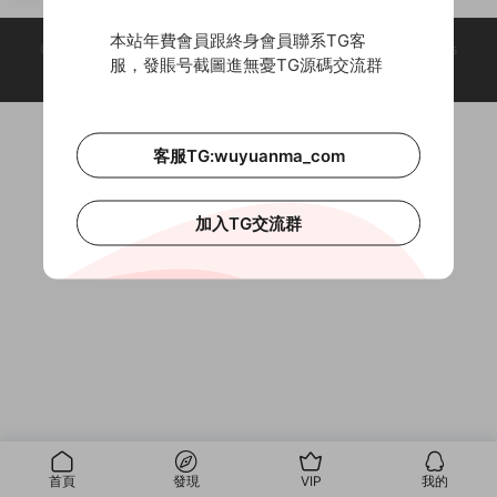
本站年費會員跟終身會員聯系TG客
© 2018-2026 Theme by -
無憂源碼
& Wuyuanma.Com Theme. All rights
服，發賬号截圖進無憂TG源碼交流群
reserved
客服TG:wuyuanma_com
加入TG交流群
首頁
發現
VIP
我的