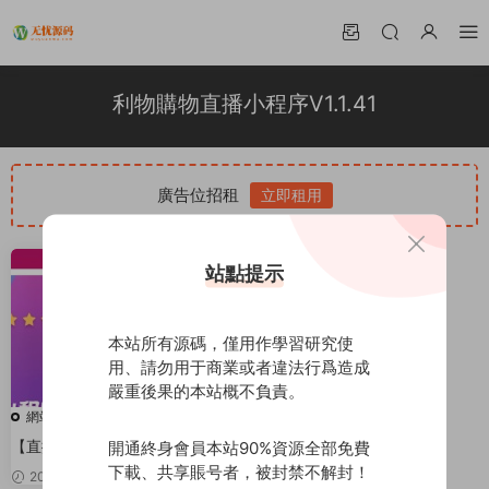
利物購物直播小程序V1.1.41
廣告位招租
立即租用
站點提示
本站所有源碼，僅用作學習研究使
用、請勿用于商業或者違法行爲造成
嚴重後果的本站概不負責。
網站源碼
【直播小程序】利物購物直播小
開通終身會員本站90%資源全部免費
程序V1.1.41完整源碼包+多商家插
下載、共享賬号者，被封禁不解封！
2020-04-06
80