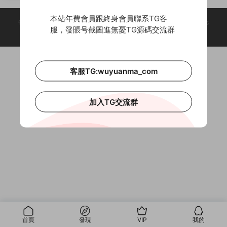
件+前端
本站年費會員跟終身會員聯系TG客
© 2018-2026 Theme by -
無憂源碼
& Wuyuanma.Com Theme. All rights
服，發賬号截圖進無憂TG源碼交流群
reserved
客服TG:wuyuanma_com
加入TG交流群
首頁
發現
VIP
我的